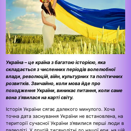
Україна – це країна з багатою історією, яка
складається з численних періодів волелюбної
влади, революцій, війн, культурних та політичних
розвитків. Звичайно, коли мова йде про
походження України, виникає питання, коли саме
вона з’явилася на карті світу.
Історія України сягає далекого минулого. Хоча
точна дата заснування України не встановлена, на
території сучасної України з’явилися перші люди в
палеоліті. У другій тисячолітні до нашої ери, на цій