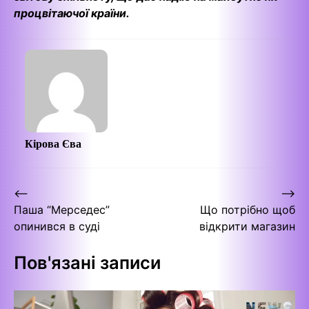
процвітаючої країни.
Кірова Єва
Навігація
⟵
⟶
Паша “Мерседес”
Що потрібно щоб
записів
опинився в суді
відкрити магазин
Пов'язані записи