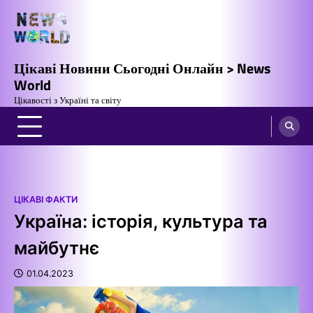
Перейти
до
вмісту
Цікаві Новини Сьогодні Онлайн > News
World
Цікавості з Україні та світу
ЦІКАВІ ФАКТИ
Україна: історія, культура та
майбутнє
01.04.2023