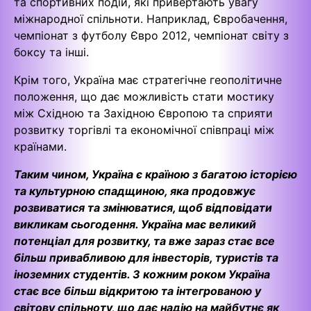
та спортивних подій, які привертають увагу
міжнародної спільноти. Наприклад, Євробачення,
чемпіонат з футболу Євро 2012, чемпіонат світу з
боксу та інші.
Крім того, Україна має стратегічне геополітичне
положення, що дає можливість стати мостику
між Східною та Західною Європою та сприяти
розвитку торгівлі та економічної співпраці між
країнами.
Таким чином, Україна є країною з багатою історією
та культурною спадщиною, яка продовжує
розвиватися та змінюватися, щоб відповідати
викликам сьогодення. Україна має великий
потенціал для розвитку, та вже зараз стає все
більш привабливою для інвесторів, туристів та
іноземних студентів. З кожним роком Україна
стає все більш відкритою та інтегрованою у
світову спільноту, що дає надію на майбутнє як