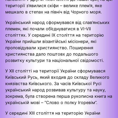
території з’явилися скіфи – велике плем’я, яке
мешкало в степах на північ від Чорного моря.
Український народ сформувався від слав’янських
племен, які почали об’єднуватися в VI-VII
століттях. У середині IX століття на територію
України прийшли візантійські місіонери, які
проповідували християнство. Поширення
християнства дало поштовх до подальшого
розвитку культури та національної свідомості.
У XII столітті на території України сформувався
Київський Русь, який входив до складу Великого
князівства Київського. За часів Київської Русі
український народ розвивав культуру та науку,
зокрема, була створена перша рукописна книга на
українській мові – “Слово о полку Ігоревім”.
У середині XIII століття на територію України