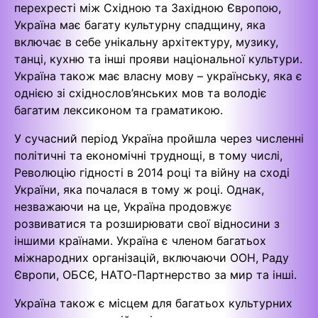
перехресті між Східною та Західною Європою,
Україна має багату культурну спадщину, яка
включає в себе унікальну архітектуру, музику,
танці, кухню та інші прояви національної культури.
Україна також має власну мову – українську, яка є
однією зі східнослов’янських мов та володіє
багатим лексиконом та граматикою.
У сучасний період Україна пройшла через численні
політичні та економічні труднощі, в тому числі,
Революцію гідності в 2014 році та війну на сході
України, яка почалася в тому ж році. Однак,
незважаючи на це, Україна продовжує
розвиватися та розширювати свої відносини з
іншими країнами. Україна є членом багатьох
міжнародних організацій, включаючи ООН, Раду
Європи, ОБСЄ, НАТО-Партнерство за мир та інші.
Україна також є місцем для багатьох культурних