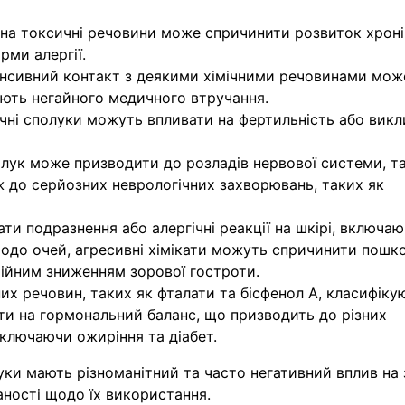
 на токсичні речовини може спричинити розвиток хрон
рми алергії.
тенсивний контакт з деякими хімічними речовинами мож
ють негайного медичного втручання.
мічні сполуки можуть впливати на фертильність або вик
полук може призводити до розладів нервової системи, т
аж до серйозних неврологічних захворювань, таких як
ати подразнення або алергічні реакції на шкірі, включа
 Щодо очей, агресивні хімікати можуть спричинити пош
стійним зниженням зорової гостроти.
них речовин, таких як фталати та бісфенол А, класифіку
ти на гормональний баланс, що призводить до різних
ключаючи ожиріння та діабет.
уки мають різноманітний та часто негативний вплив на 
ності щодо їх використання.