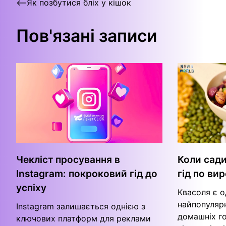
Навігація
⟵
Як позбутися бліх у кішок
записів
Пов'язані записи
Чекліст просування в
Коли сад
Instagram: покроковий гід до
гід по в
успіху
Квасоля є о
найпопулярн
Instagram залишається однією з
домашніх го
ключових платформ для реклами