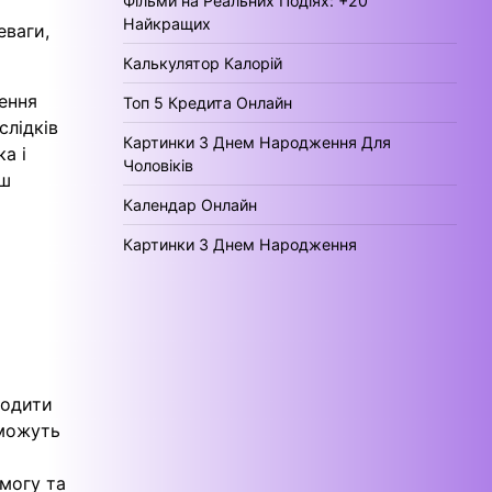
Фільми на Реальних Подіях: +20
Найкращих
еваги,
Калькулятор Калорій
ення
Топ 5 Кредита Онлайн
слідків
Картинки З Днем Народження Для
а і
Чоловіків
ьш
Календар Онлайн
Картинки З Днем Народження
водити
 можуть
могу та