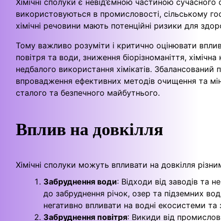
Хімічні сполуки є невід’ємною частиною сучасного 
використовуються в промисловості, сільському госп
хімічні речовини мають потенційні ризики для здо
Тому важливо розуміти і критично оцінювати вплив
повітря та води, зниження біорізноманіття, хімічна
недбалого використання хімікатів. Збалансований п
впровадження ефективних методів очищення та міні
сталого та безпечного майбутнього.
Вплив на довкілля
Хімічні сполуки можуть впливати на довкілля різн
Забруднення води
: Відходи від заводів та
до забруднення річок, озер та підземних во
негативно впливати на водні екосистеми та
Забруднення повітря
: Викиди від промисло