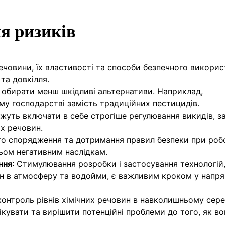
я ризиків
 речовини, їх властивості та способи безпечного викори
та довкілля.
д обирати менш шкідливі альтернативи. Наприклад,
му господарстві замість традиційних пестицидів.
ожуть включати в себе строгіше регулювання викидів, з
х речовин.
го спорядження та дотримання правил безпеки при робо
ьом негативним наслідкам.
ння
: Стимулювання розробки і застосування технологій,
 в атмосферу та водойми, є важливим кроком у напр
 контроль рівнів хімічних речовин в навколишньому сер
кувати та вирішити потенційні проблеми до того, як во