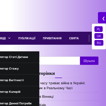
❮
PL
UK
ВІДІ
ПУБЛІКАЦІЇ
ПРИВІТАННЯ
СВЯТА
RU
трументи
лятор Статі Дитини
Пошук:
лятор Стажу
ни
Цікаві сторінки
нів України
лятор Вагітності
Скільки часу триває війна в Україні:
Лічильник в Реальному Часі
лятор Калорій
Погода в Вінниці
лятор Денної Потреби
Погода Київ