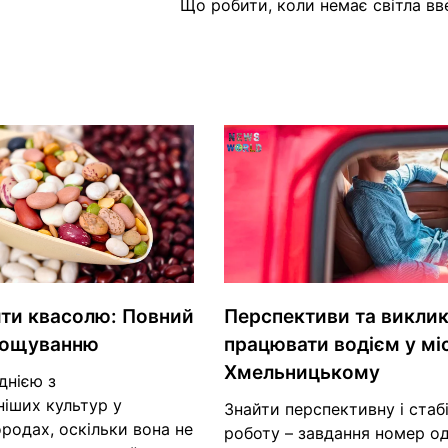
Що робити, коли немає світла вв
ити квасолю: Повний
Перспективи та виклик
ирощуванню
працювати водієм у міс
Хмельницькому
днією з
іших культур у
Знайти перспективну і стаб
родах, оскільки вона не
роботу – завдання номер о