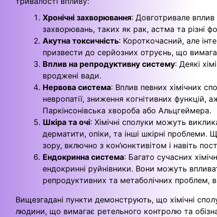
тривалості впливу:
Хронічні захворювання
: Довготривале вплив
захворювань, таких як рак, астма та різні фо
Акутна токсичність
: Короткочасний, але ін
призвести до серйозних отруєнь, що вимага
Вплив на репродуктивну систему
: Деякі хі
вроджені вади.
Нервова система
: Вплив певних хімічних с
невропатії, зниження когнітивних функцій, 
Паркінсонівська хвороба або Альцгеймера.
Шкіра та очі
: Хімічні сполуки можуть виклик
дерматити, опіки, та інші шкірні проблеми.
зору, включно з кон’юнктивітом і навіть по
Ендокринна система
: Багато сучасних хіміч
ендокринні руйнівники. Вони можуть вплива
репродуктивних та метаболічних проблем, в
Вищезгадані пункти демонструють, що хімічні спол
людини, що вимагає ретельного контролю та обізна