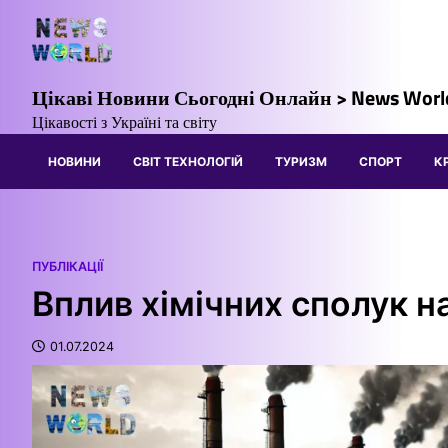
Перейти
до
вмісту
Цікаві Новини Сьогодні Онлайн > News Worl
Цікавості з Україні та світу
НОВИНИ
СВІТ ТЕХНОЛОГІЙ
ТУРИЗМ
СПОРТ
К
ПУБЛІКАЦІЇ
Вплив хімічних сполук н
01.07.2024