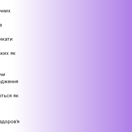
ічних
е
ликати
аких як
ючи
кодження
ються як
здоров’я