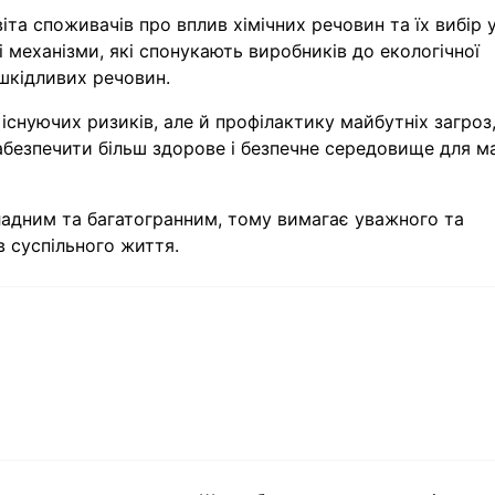
віта споживачів про вплив хімічних речовин та їх вибір 
механізми, які спонукають виробників до екологічної
шкідливих речовин.
існуючих ризиків, але й профілактику майбутніх загроз
абезпечити більш здорове і безпечне середовище для м
кладним та багатогранним, тому вимагає уважного та
в суспільного життя.