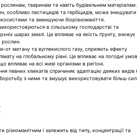
 рослинам, тваринам та навіть будівельним матеріалам.
ин, особливо пестицидів та гербіцидів, може знищувати
екосистеми та зменшуючи біорізноманіття.
о використовуються в сільському господарстві та
хніх шарах землі. Це впливає на якість ґрунту, знижує
 рослин.
 як-от метану та вуглекислого газу, сприяють ефекту
лімату на глобальному рівні. Це впливає на погодні умо
о впливає на всі живі організми в регіоні.
ння певних хімікатів спричиняє адаптацію деяких видів 
 боротьбу з ними та змушує використовувати більш сил
и
и різноманітним і залежить від типу, концентрації та