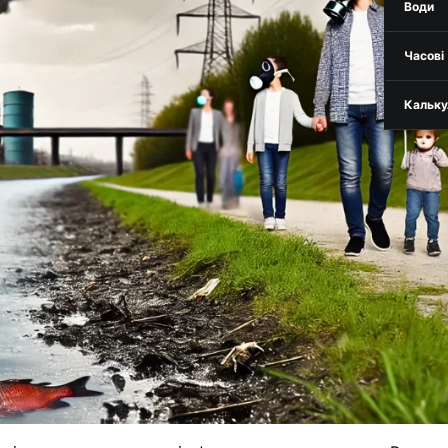
Води
Часові
Кальку