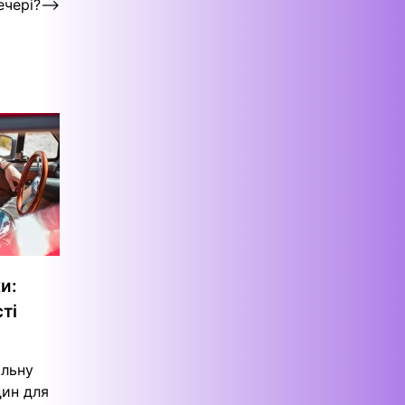
ечері?
⟶
и:
ті
ільну
дин для