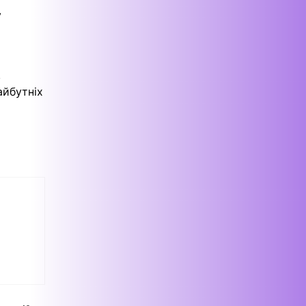
у
,
айбутніх