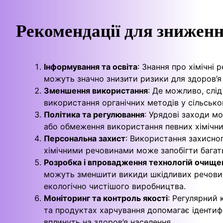
Рекомендації для зниженн
Інформування та освіта
: Знання про хімічні
можуть значно знизити ризики для здоров’я 
Зменшення використання
: Де можливо, слі
використання органічних методів у сільсько
Політика та регулювання
: Урядові заходи м
або обмеження використання певних хімічни
Персональна захист
: Використання захисно
хімічними речовинами може запобігти багат
Розробка і впровадження технологій очище
можуть зменшити викиди шкідливих речовин
екологічно чистішого виробництва.
Моніторинг та контроль якості
: Регулярний
та продуктах харчування допомагає ідентифі
вплинуть на здоров’я населення.