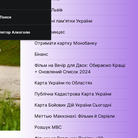
Погода Львів
 Пояси
Культурні пам’ятки України
День Принцес
лятор Алкоголю
Отримати картку Монобанку
Бінанс
Фільм на Вечір для Двох: Обираємо Кращі
+ Оновлений Список 2024
Карта України по Областях
Публічна Кадастрова Карта України
Карта Бойових Дій України Сьогодні
Меттью Макконахі: Фільми й Серіали
Розшук МВС