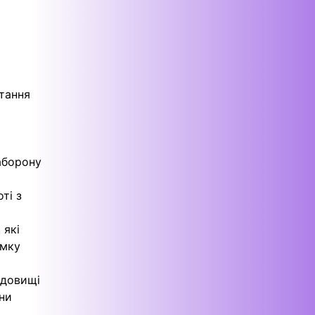
стання
аборону
ті з
 які
ямку
едовищі
ни