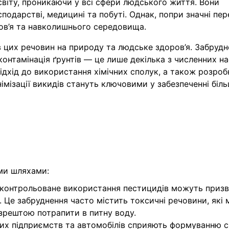
світу, проникаючи у всі сфери людського життя. Вони
одарстві, медицині та побуті. Однак, попри значні пер
ров’я та навколишнього середовища.
 цих речовин на природу та людське здоров’я. Забрудн
 контамінація ґрунтів — це лише декілька з численних на
ідхід до використання хімічних сполук, а також розробк
мізації викидів стануть ключовими у забезпеченні біл
ими шляхами:
 неконтрольоване використання пестицидів можуть приз
д. Це забруднення часто містить токсичні речовини, які
 зрештою потрапити в питну воду.
вих підприємств та автомобілів сприяють формуванню с