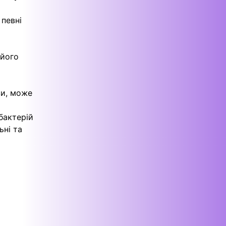
 певні
 його
ви, може
бактерій
ьні та