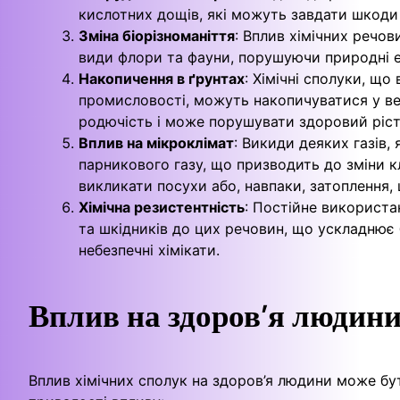
кислотних дощів, які можуть завдати шкоди
Зміна біорізноманіття
: Вплив хімічних речов
види флори та фауни, порушуючи природні 
Накопичення в ґрунтах
: Хімічні сполуки, щ
промисловості, можуть накопичуватися у вер
родючість і може порушувати здоровий ріст
Вплив на мікроклімат
: Викиди деяких газів,
парникового газу, що призводить до зміни к
викликати посухи або, навпаки, затоплення, щ
Хімічна резистентність
: Постійне використа
та шкідників до цих речовин, що ускладнює
небезпечні хімікати.
Вплив на здоров’я людин
Вплив хімічних сполук на здоров’я людини може бут