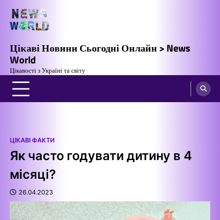
Перейти
до
вмісту
Цікаві Новини Сьогодні Онлайн > News
World
Цікавості з Україні та світу
ЦІКАВІ ФАКТИ
Як часто годувати дитину в 4
місяці?
26.04.2023