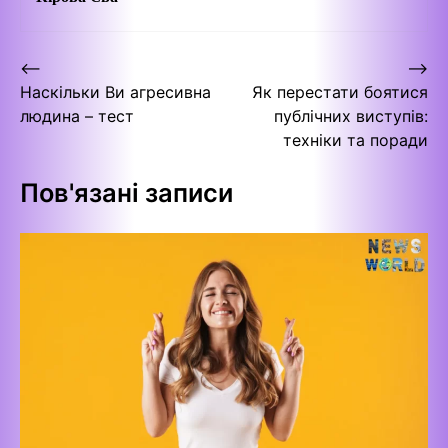
Навігація
⟵
⟶
Наскільки Ви агресивна
Як перестати боятися
записів
людина – тест
публічних виступів:
техніки та поради
Пов'язані записи