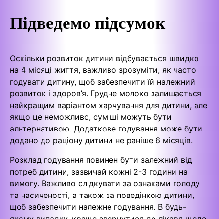
Підведемо підсумок
Оскільки розвиток дитини відбувається швидко
на 4 місяці життя, важливо зрозуміти, як часто
годувати дитину, щоб забезпечити їй належний
розвиток і здоров’я. Грудне молоко залишається
найкращим варіантом харчування для дитини, але
якщо це неможливо, суміші можуть бути
альтернативою. Додаткове годування може бути
додано до раціону дитини не раніше 6 місяців.
Розклад годування повинен бути залежний від
потреб дитини, зазвичай кожні 2-3 години на
вимогу. Важливо слідкувати за ознаками голоду
та насиченості, а також за поведінкою дитини,
щоб забезпечити належне годування. В будь-
якому випадку, краще звернутися до лікаря щодо