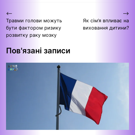
Навігація
⟵
⟶
Травми голови можуть
Як сім’я впливає на
записів
бути фактором ризику
виховання дитини?
розвитку раку мозку
Пов'язані записи