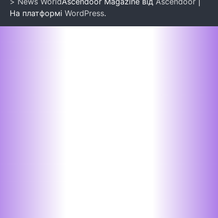
> News World
Ascendoor Magazine від
Ascendoor
|
На платформі
WordPress
.