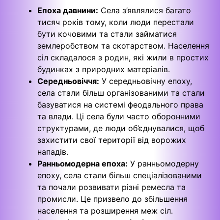
Епоха давнини:
Села з’являлися багато
тисяч років тому, коли люди перестали
бути кочовими та стали займатися
землеробством та скотарством. Населення
сіл складалося з родин, які жили в простих
будинках з природних матеріалів.
Середньовіччя:
У середньовічну епоху,
села стали більш організованими та стали
базуватися на системі феодального права
та влади. Ці села були часто оборонними
структурами, де люди об’єднувалися, щоб
захистити свої території від ворожих
нападів.
Ранньомодерна епоха:
У ранньомодерну
епоху, села стали більш спеціалізованими
та почали розвивати різні ремесла та
промисли. Це призвело до збільшення
населення та розширення меж сіл.