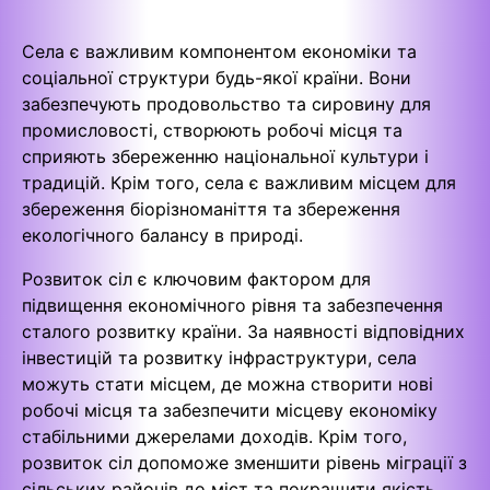
Села є важливим компонентом економіки та
соціальної структури будь-якої країни. Вони
забезпечують продовольство та сировину для
промисловості, створюють робочі місця та
сприяють збереженню національної культури і
традицій. Крім того, села є важливим місцем для
збереження біорізноманіття та збереження
екологічного балансу в природі.
Розвиток сіл є ключовим фактором для
підвищення економічного рівня та забезпечення
сталого розвитку країни. За наявності відповідних
інвестицій та розвитку інфраструктури, села
можуть стати місцем, де можна створити нові
робочі місця та забезпечити місцеву економіку
стабільними джерелами доходів. Крім того,
розвиток сіл допоможе зменшити рівень міграції з
сільських районів до міст та покращити якість