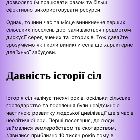
дозволяло їм працювати разом та більш
ефективно використовувати ресурси.
Однак, точний час та місце виникнення перших
сільських поселень досі залишаються предметом
дискусії серед вчених та істориків. Тож давайте
зрозуміємо як і коли виникли села що характерне
для їхньої забудови.
Давність історії сіл
Історія сіл налічує тисячі років, оскільки сільське
господарство та поселення були невід’ємною
частиною розвитку людської цивілізації ще з часів
неолітичної ери. Перші поселення, де люди
займалися землеробством та скотарством,
з’явилися приблизно 10 тисяч років тому в