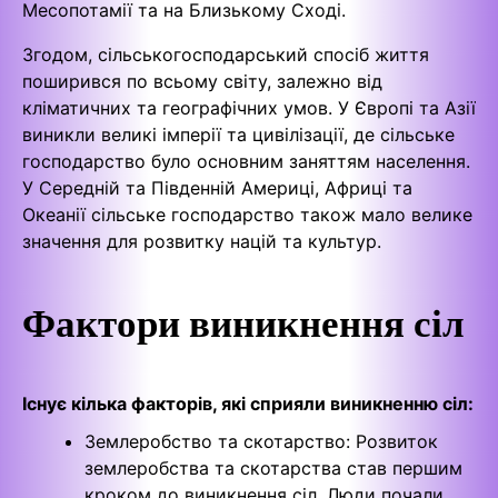
Месопотамії та на Близькому Сході.
Згодом, сільськогосподарський спосіб життя
поширився по всьому світу, залежно від
кліматичних та географічних умов. У Європі та Азії
виникли великі імперії та цивілізації, де сільське
господарство було основним заняттям населення.
У Середній та Південній Америці, Африці та
Океанії сільське господарство також мало велике
значення для розвитку націй та культур.
Фактори виникнення сіл
Існує кілька факторів, які сприяли виникненню сіл:
Землеробство та скотарство: Розвиток
землеробства та скотарства став першим
кроком до виникнення сіл. Люди почали