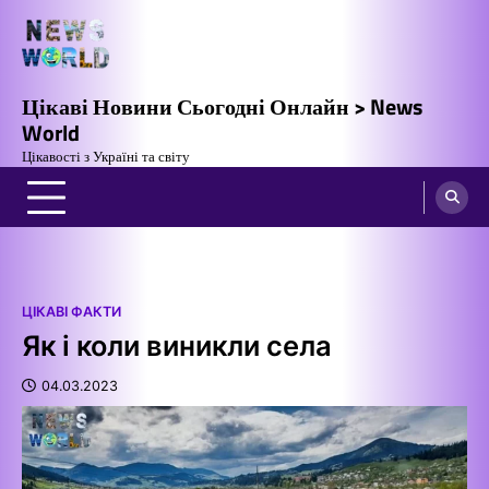
Перейти
до
вмісту
Цікаві Новини Сьогодні Онлайн > News
World
Цікавості з Україні та світу
ЦІКАВІ ФАКТИ
Як і коли виникли села
04.03.2023