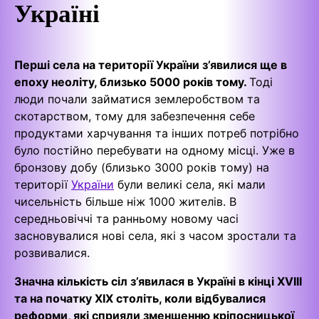
Україні
Перші села на території України з’явилися ще в
епоху неоліту, близько 5000 років тому.
Тоді
люди почали займатися землеробством та
скотарством, тому для забезпечення себе
продуктами харчування та інших потреб потрібно
було постійно перебувати на одному місці. Уже в
бронзову добу (близько 3000 років тому) на
території
України
були великі села, які мали
чисельність більше ніж 1000 жителів. В
середньовіччі та ранньому новому часі
засновувалися нові села, які з часом зростали та
розвивалися.
Значна кількість сіл з’явилася в Україні в кінці XVIII
та на початку XIX століть, коли відбувалися
реформи, які сприяли зменшенню кріпосницької