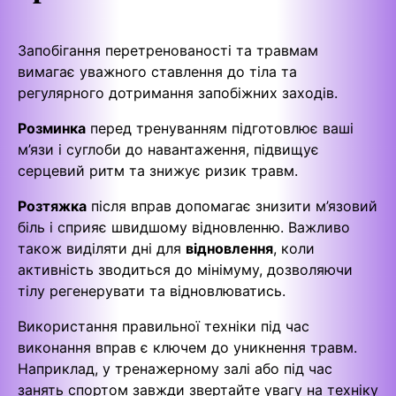
Запобігання перетренованості та травмам
вимагає уважного ставлення до тіла та
регулярного дотримання запобіжних заходів.
Розминка
перед тренуванням підготовлює ваші
м’язи і суглоби до навантаження, підвищує
серцевий ритм та знижує ризик травм.
Розтяжка
після вправ допомагає знизити м’язовий
біль і сприяє швидшому відновленню. Важливо
також виділяти дні для
відновлення
, коли
активність зводиться до мінімуму, дозволяючи
тілу регенерувати та відновлюватись.
Використання правильної техніки під час
виконання вправ є ключем до уникнення травм.
Наприклад, у тренажерному залі або під час
занять спортом завжди звертайте увагу на техніку