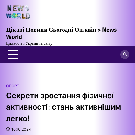
Перейти
до
вмісту
Цікаві Новини Сьогодні Онлайн > News
World
Цікавості з Україні та світу
СПОРТ
Секрети зростання фізичної
активності: стань активнішим
легко!
10.10.2024