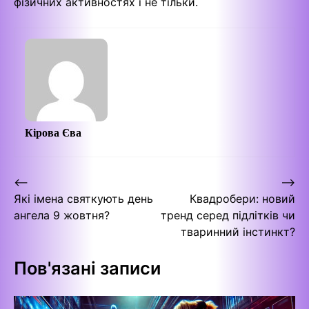
фізичних активностях і не тільки.
Кірова Єва
Навігація
⟵
⟶
Які імена святкують день
Квадробери: новий
записів
ангела 9 жовтня?
тренд серед підлітків чи
тваринний інстинкт?
Пов'язані записи