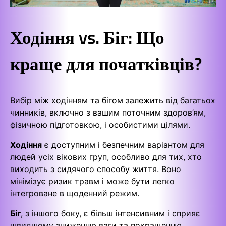
Ходіння vs. Біг: Що
краще для початківців?
Вибір між ходінням та бігом залежить від багатьох
чинників, включно з вашим поточним здоров’ям,
фізичною підготовкою, і особистими цілями.
Ходіння
є доступним і безпечним варіантом для
людей усіх вікових груп, особливо для тих, хто
виходить з сидячого способу життя. Воно
мінімізує ризик травм і може бути легко
інтегроване в щоденний режим.
Біг
, з іншого боку, є більш інтенсивним і сприяє
швидшому зниженню ваги та покращенню