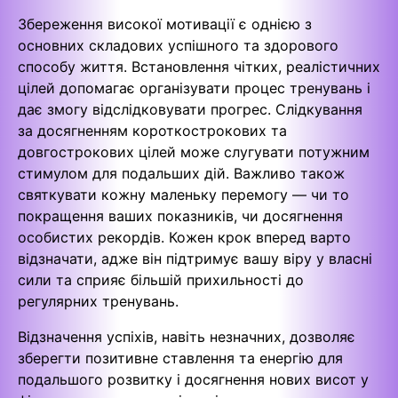
Збереження високої мотивації є однією з
основних складових успішного та здорового
способу життя. Встановлення чітких, реалістичних
цілей допомагає організувати процес тренувань і
дає змогу відслідковувати прогрес. Слідкування
за досягненням короткострокових та
довгострокових цілей може слугувати потужним
стимулом для подальших дій. Важливо також
святкувати кожну маленьку перемогу — чи то
покращення ваших показників, чи досягнення
особистих рекордів. Кожен крок вперед варто
відзначати, адже він підтримує вашу віру у власні
сили та сприяє більшій прихильності до
регулярних тренувань.
Відзначення успіхів, навіть незначних, дозволяє
зберегти позитивне ставлення та енергію для
подальшого розвитку і досягнення нових висот у