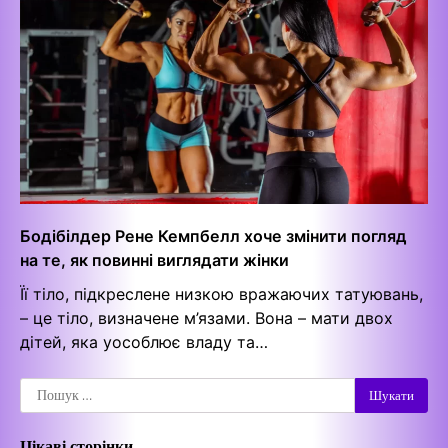
Бодібілдер Рене Кемпбелл хоче змінити погляд
на те, як повинні виглядати жінки
Її тіло, підкреслене низкою вражаючих татуювань,
– це тіло, визначене м’язами. Вона – мати двох
дітей, яка уособлює владу та…
Пошук:
Цікаві сторінки