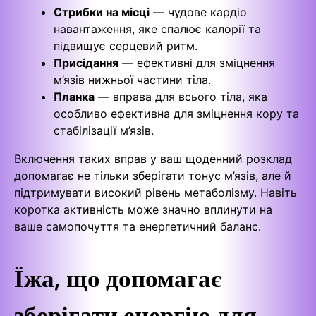
Стрибки на місці
— чудове кардіо
навантаження, яке спалює калорії та
підвищує серцевий ритм.
Присідання
— ефективні для зміцнення
м’язів нижньої частини тіла.
Планка
— вправа для всього тіла, яка
особливо ефективна для зміцнення кору та
стабілізації м’язів.
Включення таких вправ у ваш щоденний розклад
допомагає не тільки зберігати тонус м’язів, але й
підтримувати високий рівень метаболізму. Навіть
коротка активність може значно вплинути на
ваше самопочуття та енергетичний баланс.
Їжа, що допомагає
зберігати енергію для