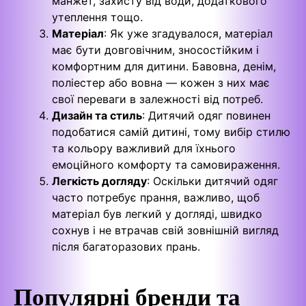
манжет, захисту від води, додаткового
утеплення тощо.
Матеріал
: Як уже згадувалося, матеріал
має бути довговічним, зносостійким і
комфортним для дитини. Бавовна, денім,
поліестер або вовна — кожен з них має
свої переваги в залежності від потреб.
Дизайн та стиль
: Дитячий одяг повинен
подобатися самій дитині, тому вибір стилю
та кольору важливий для їхнього
емоційного комфорту та самовираження.
Легкість догляду
: Оскільки дитячий одяг
часто потребує прання, важливо, щоб
матеріал був легкий у догляді, швидко
сохнув і не втрачав свій зовнішній вигляд
після багаторазових прань.
Популярні бренди та