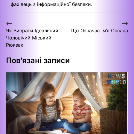
фахівець з інформаційної безпеки.
Навігація
⟵
⟶
Як Вибрати Ідеальний
Що Означає ім’я Оксана
записів
Чоловічий Міський
Рюкзак
Пов'язані записи