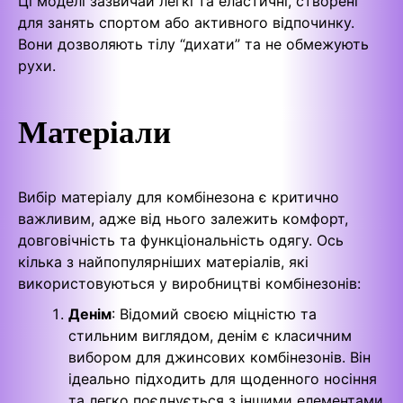
Ці моделі зазвичай легкі та еластичні, створені
для занять спортом або активного відпочинку.
Вони дозволяють тілу “дихати” та не обмежують
рухи.
Матеріали
Вибір матеріалу для комбінезона є критично
важливим, адже від нього залежить комфорт,
довговічність та функціональність одягу. Ось
кілька з найпопулярніших матеріалів, які
використовуються у виробництві комбінезонів:
Денім
: Відомий своєю міцністю та
стильним виглядом, денім є класичним
вибором для джинсових комбінезонів. Він
ідеально підходить для щоденного носіння
та легко поєднується з іншими елементами