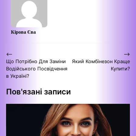
Кірова Єва
Навігація
⟵
⟶
Що Потрібно Для Заміни
Який Комбінезон Краще
записів
Водійського Посвідчення
Купити?
в Україні?
Пов'язані записи