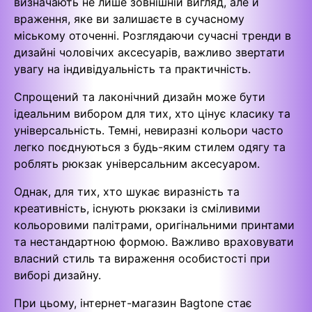
визначають не лише зовнішній вигляд, але й
враження, яке ви залишаєте в сучасному
міському оточенні. Розглядаючи сучасні тренди в
дизайні чоловічих аксесуарів, важливо звертати
увагу на індивідуальність та практичність.
Спрощений та лаконічний дизайн може бути
ідеальним вибором для тих, хто цінує класику та
універсальність. Темні, невиразні кольори часто
легко поєднуються з будь-яким стилем одягу та
роблять рюкзак універсальним аксесуаром.
Однак, для тих, хто шукає виразність та
креативність, існують рюкзаки із сміливими
кольоровими палітрами, оригінальними принтами
та нестандартною формою. Важливо враховувати
власний стиль та вираження особистості при
виборі дизайну.
При цьому, інтернет-магазин Bagtone стає