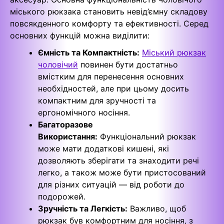
міського рюкзака становить невід’ємну складову
повсякденного комфорту та ефективності. Серед
основних функцій можна виділити:
Ємність та Компактність:
Міський рюкзак
чоловічий
повинен бути достатньо
вмістким для перенесення основних
необхідностей, але при цьому досить
компактним для зручності та
ергономічного носіння.
Багаторазове
Використання:
Функціональний рюкзак
може мати додаткові кишені, які
дозволяють зберігати та знаходити речі
легко, а також може бути пристосований
для різних ситуацій — від роботи до
подорожей.
Зручність та Легкість:
Важливо, щоб
рюкзак був комфортним для носіння, з