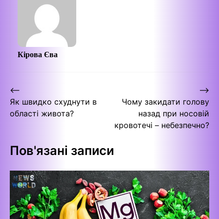
Кірова Єва
Навігація
⟵
⟶
Як швидко схуднути в
Чому закидати голову
записів
області живота?
назад при носовій
кровотечі – небезпечно?
Пов'язані записи