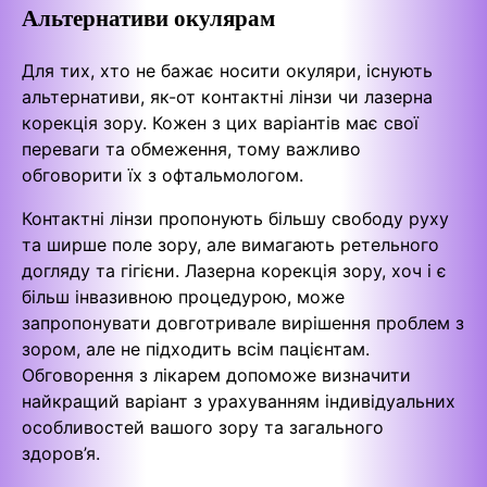
Альтернативи окулярам
Для тих, хто не бажає носити окуляри, існують
альтернативи, як-от контактні лінзи чи лазерна
корекція зору. Кожен з цих варіантів має свої
переваги та обмеження, тому важливо
обговорити їх з офтальмологом.
Контактні лінзи пропонують більшу свободу руху
та ширше поле зору, але вимагають ретельного
догляду та гігієни. Лазерна корекція зору, хоч і є
більш інвазивною процедурою, може
запропонувати довготривале вирішення проблем з
зором, але не підходить всім пацієнтам.
Обговорення з лікарем допоможе визначити
найкращий варіант з урахуванням індивідуальних
особливостей вашого зору та загального
здоров’я.