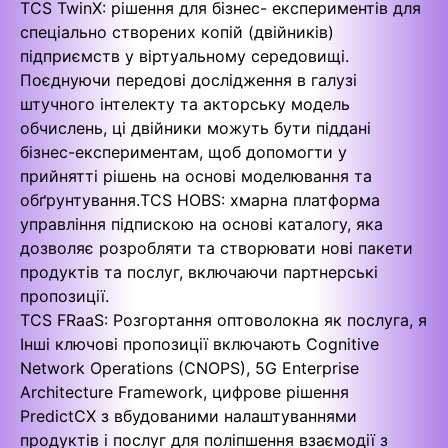
TCS TwinX: рішення для бізнес- експериментів для
спеціально створених копій (двійників)
підприємств у віртуальному середовищі.
Поєднуючи передові дослідження в галузі
штучного інтелекту та акторську модель
обчислень, ці двійники можуть бути піддані
бізнес-експериментам, щоб допомогти у
прийнятті рішень на основі моделювання та
обґрунтування.TCS HOBS: хмарна платформа
управління підпискою на основі каталогу, яка
дозволяє розробляти та створювати нові пакети
продуктів та послуг, включаючи партнерські
пропозиції.
TCS FRaaS: Розгортання оптоволокна як послуга, як
Інші ключові пропозиції включають Cognitive
Network Operations (CNOPS), 5G Enterprise
Architecture Framework, цифрове рішення
PredictCX з вбудованими налаштуваннями
продуктів і послуг для поліпшення взаємодії з