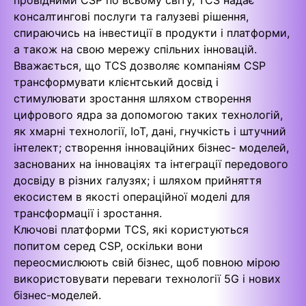
консалтингові послуги та галузеві рішення,
спираючись на інвестиції в продукти і платформи,
а також на свою мережу спільних інновацій.
Вважається, що TCS дозволяє компаніям CSP
трансформувати клієнтський досвід і
стимулювати зростання шляхом створення
цифрового ядра за допомогою таких технологій,
як хмарні технології, IoT, дані, гнучкість і штучний
інтелект; створення інноваційних бізнес- моделей,
заснованих на інноваціях та інтеграції передового
досвіду в різних галузях; і шляхом прийняття
екосистем в якості операційної моделі для
трансформації і зростання.
Ключові платформи TCS, які користуються
попитом серед CSP, оскільки вони
переосмислюють свій бізнес, щоб повною мірою
використовувати переваги технології 5G і нових
бізнес-моделей.