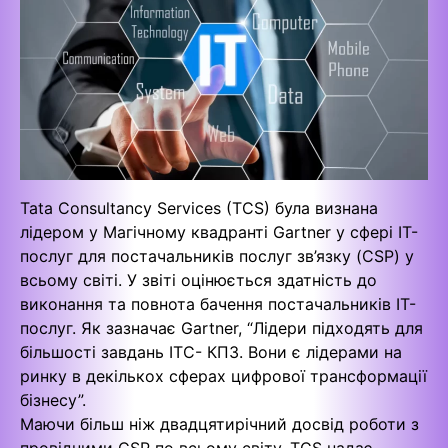
Tata Consultancy Services (TCS) була визнана
лідером у Магічному квадранті Gartner у сфері ІТ-
послуг для постачальників послуг зв’язку (CSP) у
всьому світі. У звіті оцінюється здатність до
виконання та повнота бачення постачальників ІТ-
послуг. Як зазначає Gartner, “Лідери підходять для
більшості завдань ІТС- КПЗ. Вони є лідерами на
ринку в декількох сферах цифрової трансформації
бізнесу”.
Маючи більш ніж двадцятирічний досвід роботи з
провідними CSP по всьому світу, TCS надає