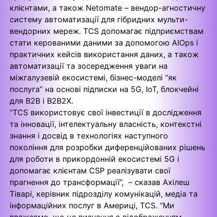
клієнтами, а також Netomate – вендор-агностичну
систему автоматизації для гібридних мульти-
вендорних мереж. TCS допомагає підприємствам
стати керованими даними за допомогою AIOps і
практичних кейсів використання даних, а також
автоматизації та зосередження уваги на
міжгалузевій екосистемі, бізнес-моделі “як
послуга” на основі підписки на 5G, IoT, блокчейні
для B2B і B2B2X.
“TCS використовує свої інвестиції в дослідження
та інновації, інтелектуальну власність, контекстні
знання і досвід в технологіях наступного
покоління для розробки диференційованих рішень
для роботи в прикордонній екосистемі 5G і
допомагає клієнтам CSP реалізувати свої
прагнення до трансформації”, – сказав Ахілеш
Тіварі, керівник підрозділу комунікацій, медіа та
інформаційних послуг в Америці, TCS. “Ми
вважаємо, що це визнання є відображенням