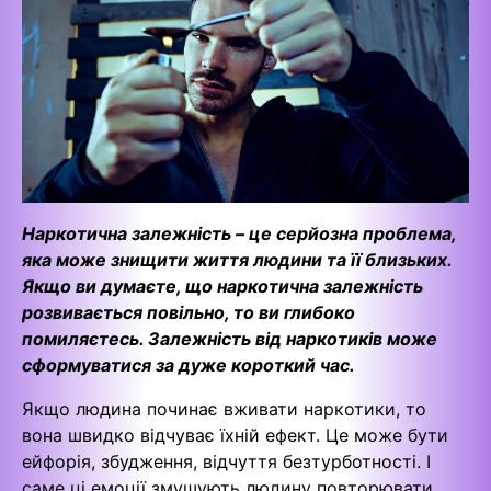
Наркотична залежність – це серйозна проблема,
яка може знищити життя людини та її близьких.
Якщо ви думаєте, що наркотична залежність
розвивається повільно, то ви глибоко
помиляєтесь. Залежність від наркотиків може
сформуватися за дуже короткий час.
Якщо людина починає вживати наркотики, то
вона швидко відчуває їхній ефект. Це може бути
ейфорія, збудження, відчуття безтурботності. І
саме ці емоції змушують людину повторювати