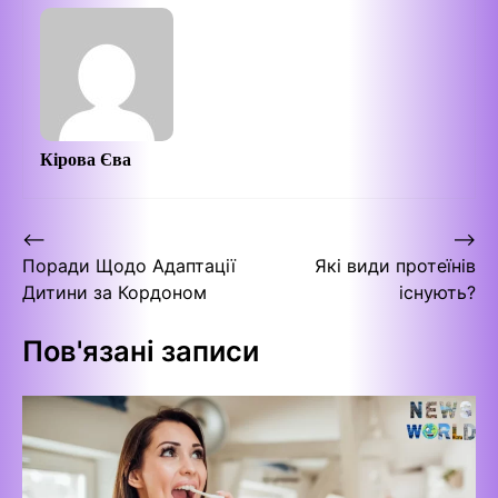
Кірова Єва
Навігація
⟵
⟶
Поради Щодо Адаптації
Які види протеїнів
записів
Дитини за Кордоном
існують?
Пов'язані записи