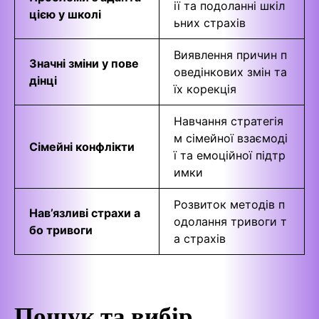
ії та подоланні шкіл
цією у школі
ьних страхів
Виявлення причин п
Значні зміни у пове
оведінкових змін та
дінці
їх корекція
Навчання стратегія
м сімейної взаємоді
Сімейні конфлікти
ї та емоційної підтр
имки
Розвиток методів п
Нав’язливі страхи а
одолання тривоги т
бо тривоги
а страхів
Пошук та вибір