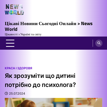
Перейти
до
вмісту
Цікаві Новини Сьогодні Онлайн > News
World
Цікавості з Україні та світу
КРАСА І ЗДОРОВЯ
Як зрозуміти що дитині
потрібно до психолога?
25.07.2024