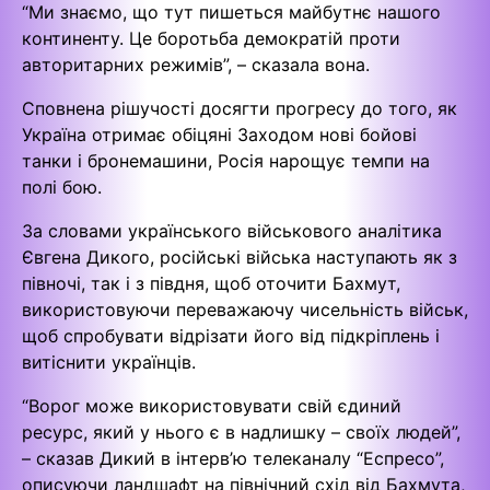
“Ми знаємо, що тут пишеться майбутнє нашого
континенту. Це боротьба демократій проти
авторитарних режимів”, – сказала вона.
Сповнена рішучості досягти прогресу до того, як
Україна отримає обіцяні Заходом нові бойові
танки і бронемашини, Росія нарощує темпи на
полі бою.
За словами українського військового аналітика
Євгена Дикого, російські війська наступають як з
півночі, так і з півдня, щоб оточити Бахмут,
використовуючи переважаючу чисельність військ,
щоб спробувати відрізати його від підкріплень і
витіснити українців.
“Ворог може використовувати свій єдиний
ресурс, який у нього є в надлишку – своїх людей”,
– сказав Дикий в інтерв’ю телеканалу “Еспресо”,
описуючи ландшафт на північний схід від Бахмута,