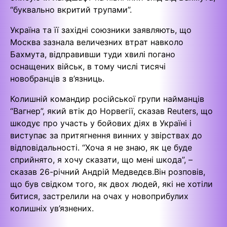
“буквально вкритий трупами”.
Україна та її західні союзники заявляють, що
Москва зазнала величезних втрат навколо
Бахмута, відправивши туди хвилі погано
оснащених військ, в тому числі тисячі
новобранців з в’язниць.
Колишній командир російської групи найманців
“Вагнер”, який втік до Норвегії, сказав Reuters, що
шкодує про участь у бойових діях в Україні і
виступає за притягнення винних у звірствах до
відповідальності. “Хоча я не знаю, як це буде
сприйнято, я хочу сказати, що мені шкода”, –
сказав 26-річний Андрій Медведєв.Він розповів,
що був свідком того, як двох людей, які не хотіли
битися, застрелили на очах у новоприбулих
колишніх ув’язнених.