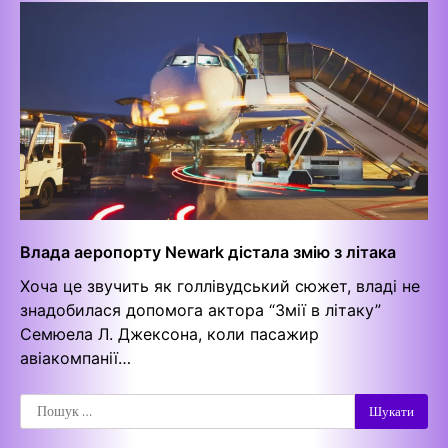
Влада аеропорту Newark дістала змію з літака
Хоча це звучить як голлівудський сюжет, владі не
знадобилася допомога актора “Змії в літаку”
Семюела Л. Джексона, коли пасажир
авіакомпанії…
Пошук: