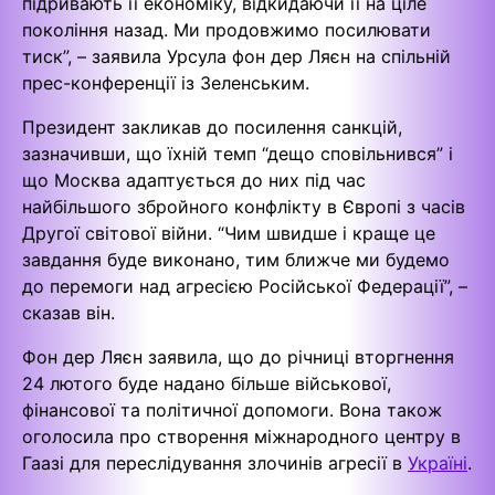
підривають її економіку, відкидаючи її на ціле
покоління назад. Ми продовжимо посилювати
тиск”, – заявила Урсула фон дер Ляєн на спільній
прес-конференції із Зеленським.
Президент закликав до посилення санкцій,
зазначивши, що їхній темп “дещо сповільнився” і
що Москва адаптується до них під час
найбільшого збройного конфлікту в Європі з часів
Другої світової війни. “Чим швидше і краще це
завдання буде виконано, тим ближче ми будемо
до перемоги над агресією Російської Федерації”, –
сказав він.
Фон дер Ляєн заявила, що до річниці вторгнення
24 лютого буде надано більше військової,
фінансової та політичної допомоги. Вона також
оголосила про створення міжнародного центру в
Гаазі для переслідування злочинів агресії в
Україні
.