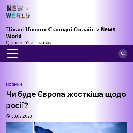
Перейти
до
вмісту
Цікаві Новини Сьогодні Онлайн > News
World
Цікавості з Україні та світу
НОВИНИ
Чи буде Європа жосткіша щодо
росії?
03.02.2023