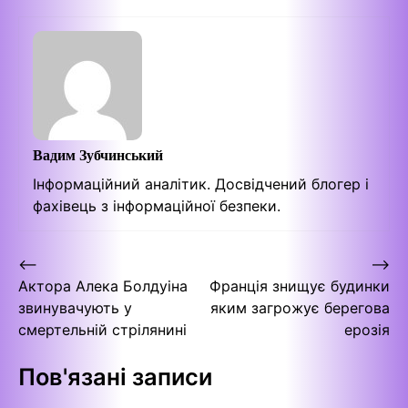
Вадим Зубчинський
Інформаційний аналітик. Досвідчений блогер і
фахівець з інформаційної безпеки.
Навігація
⟵
⟶
Актора Алека Болдуіна
Франція знищує будинки
записів
звинувачують у
яким загрожує берегова
смертельній стрілянині
ерозія
Пов'язані записи