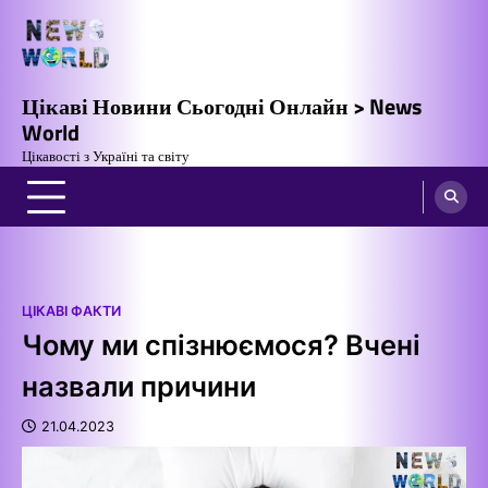
Перейти
до
вмісту
Цікаві Новини Сьогодні Онлайн > News
World
Цікавості з Україні та світу
ЦІКАВІ ФАКТИ
Чому ми спізнюємося? Вчені
назвали причини
21.04.2023