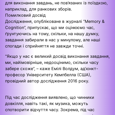
для виконання завдань, не пов’язаних із поїздкою,
наприклад, для ранкових зборів.
Помилковий досвід
Дослідження, опубліковане в журналі “Memory &
Cognition”, припускає, що ми оцінюємо час,
ґрунтуючись на тому, скільки, на нашу думку,
завдання забирали в нас у минулому, але наші
спогади і сприйняття не завжди точні.
“Якщо у нас є великий досвід виконання завдання,
ми, найімовірніше, недооцінимо, скільки часу
забере схоже”, – каже Емілі Волдум, ад’юнкт-
професор Університету Кемпбелла (США),
провідний автор дослідження 2016 року.
Під час дослідження виявлено, що чинники
довкілля, навіть такі, як музика, можуть
спотворити відчуття часу. Зокрема, під час