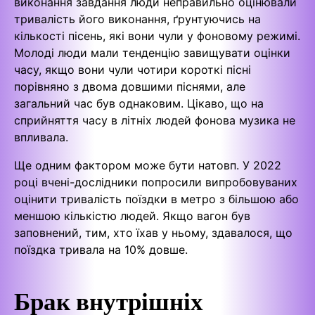
виконання завдання люди неправильно оцінювали
тривалість його виконання, ґрунтуючись на
кількості пісень, які вони чули у фоновому режимі.
Молоді люди мали тенденцію завищувати оцінки
часу, якщо вони чули чотири короткі пісні
порівняно з двома довшими піснями, але
загальний час був однаковим. Цікаво, що на
сприйняття часу в літніх людей фонова музика не
впливала.
Ще одним фактором може бути натовп. У 2022
році вчені-дослідники попросили випробовуваних
оцінити тривалість поїздки в метро з більшою або
меншою кількістю людей. Якщо вагон був
заповнений, тим, хто їхав у ньому, здавалося, що
поїздка тривала на 10% довше.
Брак внутрішніх