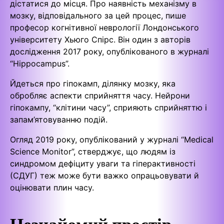
дістатися до місця. Про наявність механізму в
мозку, відповідального за цей процес, пише
професор когнітивної неврології Лондонського
університету Хьюго Спірс. Він один з авторів
дослідження 2017 року, опублікованого в журналі
“Hippocampus”.
Йдеться про гіпокамп, ділянку мозку, яка
обробляє аспекти сприйняття часу. Нейрони
гіпокампу, “клітини часу”, сприяють сприйняттю і
запам’ятовуванню подій.
Огляд 2019 року, опублікований у журналі “Medical
Science Monitor”, стверджує, що людям із
синдромом дефіциту уваги та гіперактивності
(СДУГ) теж може бути важко опрацьовувати й
оцінювати плин часу.
Незнайомий простір