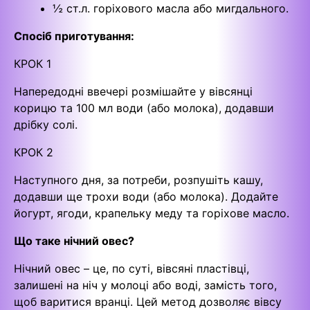
½ ст.л. горіхового масла або мигдального.
Спосіб приготування:
КРОК 1
Напередодні ввечері розмішайте у вівсянці
корицю та 100 мл води (або молока), додавши
дрібку солі.
КРОК 2
Наступного дня, за потреби, розпушіть кашу,
додавши ще трохи води (або молока). Додайте
йогурт, ягоди, крапельку меду та горіхове масло.
Що таке нічний овес?
Нічний овес – це, по суті, вівсяні пластівці,
залишені на ніч у молоці або воді, замість того,
щоб варитися вранці. Цей метод дозволяє вівсу