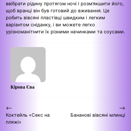
ввібрати рідину протягом ночі і розм’якшити його,
щоб вранці він був готовий до вживання. Це
робить вівсяні пластівці швидким і легким
варіантом сніданку, і ви можете легко
урізноманітнити їх різними начинками та соусами.
Кірова Єва
Навігація
⟵
⟶
Коктейль «Секс на
Бананові вівсяні млинці
записів
пляжі»