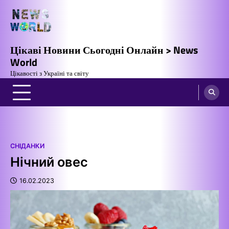
Перейти
до
вмісту
Цікаві Новини Сьогодні Онлайн > News
World
Цікавості з Україні та світу
СНІДАНКИ
Нічний овес
16.02.2023