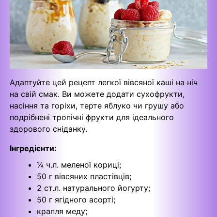
Адаптуйте цей рецепт легкої вівсяної каші на ніч
на свій смак. Ви можете додати сухофрукти,
насіння та горіхи, терте яблуко чи грушу або
подрібнені тропічні фрукти для ідеального
здорового сніданку.
Інгредієнти:
¼ ч.л. меленої кориці;
50 г вівсяних пластівців;
2 ст.л. натурального йогурту;
50 г ягідного асорті;
крапля меду;