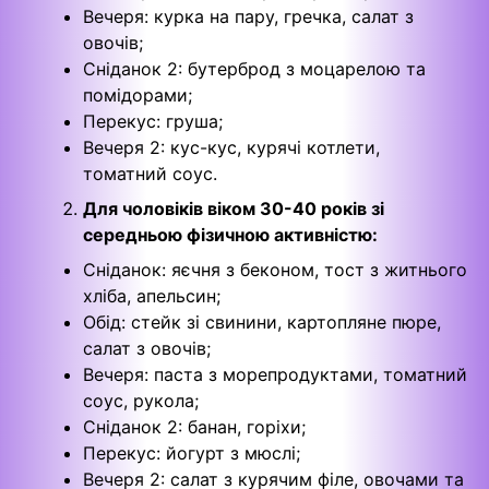
Вечеря: курка на пару, гречка, салат з
овочів;
Сніданок 2: бутерброд з моцарелою та
помідорами;
Перекус: груша;
Вечеря 2: кус-кус, курячі котлети,
томатний соус.
Для чоловіків віком 30-40 років зі
середньою фізичною активністю:
Сніданок: яєчня з беконом, тост з житнього
хліба, апельсин;
Обід: стейк зі свинини, картопляне пюре,
салат з овочів;
Вечеря: паста з морепродуктами, томатний
соус, рукола;
Сніданок 2: банан, горіхи;
Перекус: йогурт з мюслі;
Вечеря 2: салат з курячим філе, овочами та