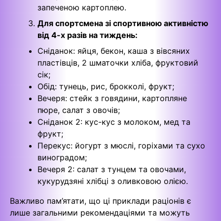
запеченою картоплею.
Для спортсмена зі спортивною активністю
від 4-х разів на тиждень:
Сніданок: яйця, бекон, каша з вівсяних
пластівців, 2 шматочки хліба, фруктовий
сік;
Обід: тунець, рис, брокколі, фрукт;
Вечеря: стейк з говядини, картопляне
пюре, салат з овочів;
Сніданок 2: кус-кус з молоком, мед та
фрукт;
Перекус: йогурт з мюслі, горіхами та сухо
виноградом;
Вечеря 2: салат з тунцем та овочами,
кукурудзяні хлібці з оливковою олією.
Важливо пам’ятати, що ці приклади раціонів є
лише загальними рекомендаціями та можуть