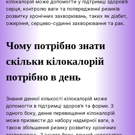
кілокалорій може допомогти у підтримці здоров’я
серця, контролю ваги та попередженні ризиків
розвитку хронічних захворювань, таких як діабет,
ожиріння, серцево-судинні захворювання та рак.
Чому потрібно знати
скільки кілокалорій
потрібно в день
Знання денної кількості кілокалорій може
допомогти в підтримці здоров’я та форми. З
одного боку, денне перевищення кілокалорій
може призвести до набору надмірної ваги, а
також збільшення ризику розвитку хронічних
захворювань. З іншого боку, денний недостаток