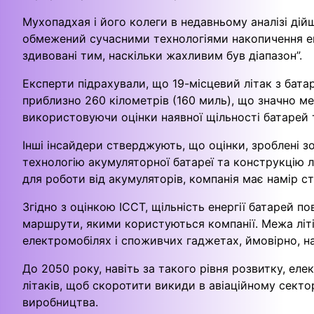
Мухопадхая і його колеги в недавньому аналізі дійш
обмежений сучасними технологіями накопичення енер
здивовані тим, наскільки жахливим був діапазон”.
Експерти підрахували, що 19-місцевий літак з ба
приблизно 260 кілометрів (160 миль), що значно м
використовуючи оцінки наявної щільності батарей 
Інші інсайдери стверджують, що оцінки, зроблені зо
технологію акумуляторної батареї та конструкцію л
для роботи від акумуляторів, компанія має намір с
Згідно з оцінкою ICCT, щільність енергії батарей п
маршрути, якими користуються компанії. Межа літі
електромобілях і споживчих гаджетах, ймовірно, н
До 2050 року, навіть за такого рівня розвитку, ел
літаків, щоб скоротити викиди в авіаційному секто
виробництва.