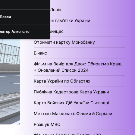
Погода Львів
 Пояси
Культурні пам’ятки України
День Принцес
лятор Алкоголю
Отримати картку Монобанку
Бінанс
Фільм на Вечір для Двох: Обираємо Кращі
+ Оновлений Список 2024
Карта України по Областях
Публічна Кадастрова Карта України
Карта Бойових Дій України Сьогодні
Меттью Макконахі: Фільми й Серіали
Розшук МВС