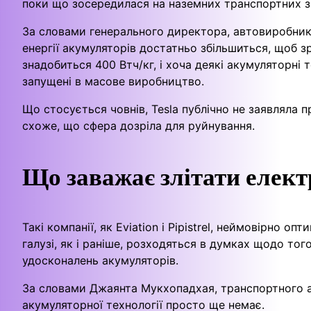
поки що зосередилася на наземних транспортних з
За словами генерального директора, автовиробник 
енергії акумуляторів достатньо збільшиться, щоб 
знадобиться 400 Втч/кг, і хоча деякі акумуляторні
запущені в масове виробництво.
Що стосується човнів, Tesla публічно не заявляла п
схоже, що сфера дозріла для руйнування.
Що заважає злітати елек
Такі компанії, як Eviation і Pipistrel, неймовірно 
галузі, як і раніше, розходяться в думках щодо тог
удосконалень акумуляторів.
За словами Джаянта Мукхопадхая, транспортного а
акумуляторної технології просто ще немає.