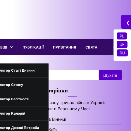
❮
PL
UK
ВІДІ
ПУБЛІКАЦІЇ
ПРИВІТАННЯ
СВЯТА
RU
трументи
лятор Статі Дитини
Пошук:
лятор Стажу
Цікаві сторінки
нів України
лятор Вагітності
Скільки часу триває війна в Україні:
Лічильник в Реальному Часі
лятор Калорій
Погода в Вінниці
лятор Денної Потреби
Погода Київ