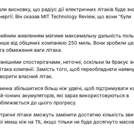
ли висновку, що радіус дії електричних літаків буде зн
гії. Він сказав MIT Technology Review, що вони “були
тарейним живленням матиме максимальну дальність поль
енше від обіцяних компанією 250 миль. Вони зробили це
та обмеження ваги літака.
внішніми спостерігачами, неточні, оскільки їм бракує з
ітака компанії. Замість того, щоб переобладнати наявн
творити власний літак.
овинна збільшитися більш ніж удвічі, щоб підтримувати к
й-іонних акумуляторів, які зараз використовуються в
аближається до цього прогресу.
ектричні літаки зможуть замінити достатню кількість зв
рі менш ніж на 1%, якщо тільки не буде досягнуто масо