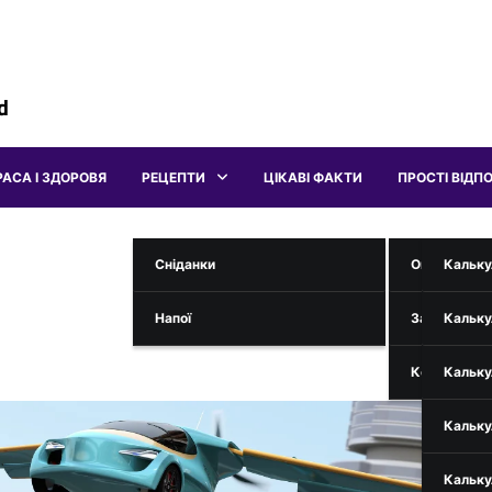
d
РАСА І ЗДОРОВЯ
РЕЦЕПТИ
ЦІКАВІ ФАКТИ
ПРОСТІ ВІДПО
Сніданки
Онлайн Інс
Кальку
Напої
Загадки
Кальку
Коди Телефо
Кальку
Кальку
Кальку