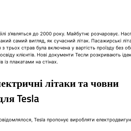
ілі з’являться до 2000 року. Майбутнє розчаровує. Нас
акий самий вигляд, як сучасний літак. Пасажирські літ
я з трьох страв була включена у вартість проїзду без 
досвіду клієнтів. Нові документи Тесли розкривають іде
 із плакатами на стінах.
ектричні літаки та човни
ля Tesla
повідомлялося, Tesla пропонує виробляти електродвигу