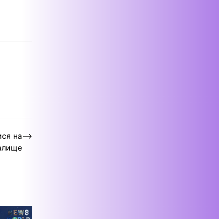
ися на
⟶
алище