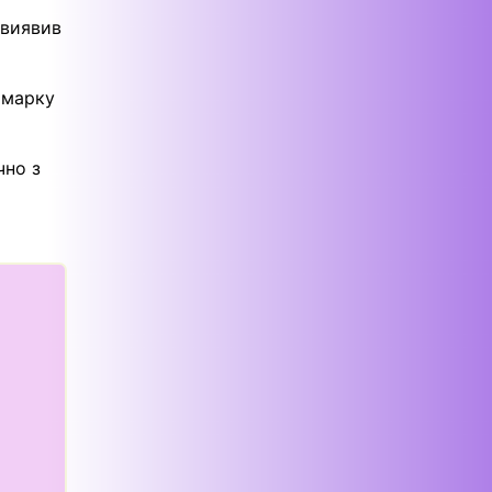
 виявив
 марку
чно з