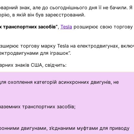
арний знак, але до сьогоднішнього дня її не бачили. Я
рію, в якій він був зареєстрований.
х транспортних засобів”
,
Tesla
розширює свою торгову
розширює торгову марку Tesla на електродвигунах, вклю
електродвигунами для іграшок”.
арних знаків США, свідчить:
ля охоплення категорій асинхронних двигунів, не
наземних транспортних засобів;
ронними двигунами, з’єднаними муфтами для приводу