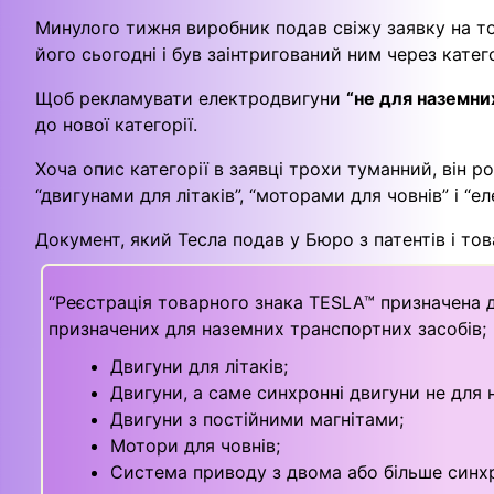
Минулого тижня виробник подав свіжу заявку на тов
його сьогодні і був заінтригований ним через катего
Щоб рекламувати електродвигуни
“не для наземни
до нової категорії.
Хоча опис категорії в заявці трохи туманний, він 
“двигунами для літаків”, “моторами для човнів” і “
Документ, який Тесла подав у Бюро з патентів і тов
“Реєстрація товарного знака TESLA™ призначена д
призначених для наземних транспортних засобів;
Двигуни для літаків;
Двигуни, а саме синхронні двигуни не для 
Двигуни з постійними магнітами;
Мотори для човнів;
Система приводу з двома або більше синх