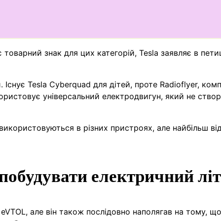
товарний знак для цих категорій, Tesla заявляє в петиц
Існує Tesla Cyberquad для дітей, проте Radioflyer, комп
користовує універсальний електродвигун, який не ство
і використовуються в різних пристроях, але найбільш ві
побудувати електричний літ
 eVTOL, але він також послідовно наполягав на тому, що