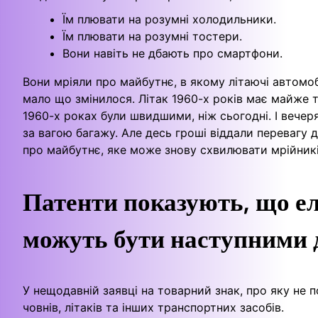
Їм плювати на розумні холодильники.
Їм плювати на розумні тостери.
Вони навіть не дбають про смартфони.
Вони мріяли про майбутнє, в якому літаючі автомоб
мало що змінилося. Літак 1960-х років має майже т
1960-х роках були швидшими, ніж сьогодні. І вечер
за вагою багажу. Але десь гроші віддали перевагу 
про майбутнє, яке може знову схвилювати мрійників
Патенти показують, що ел
можуть бути наступними д
У нещодавній заявці на товарний знак, про яку не 
човнів, літаків та інших транспортних засобів.