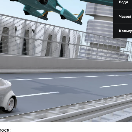
Води
Часові
Кальку
лося: