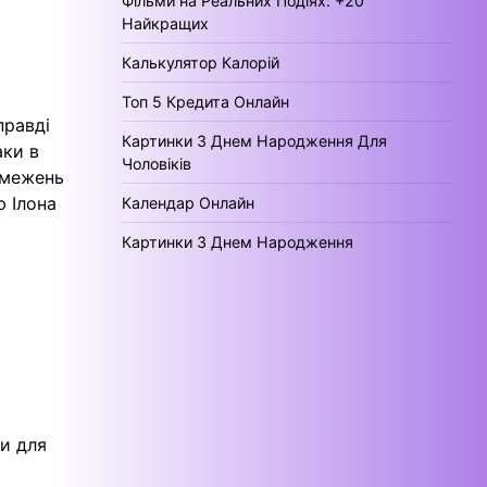
Фільми на Реальних Подіях: +20
Найкращих
Калькулятор Калорій
Топ 5 Кредита Онлайн
правді
Картинки З Днем Народження Для
аки в
Чоловіків
обмежень
ю Ілона
Календар Онлайн
Картинки З Днем Народження
ни для