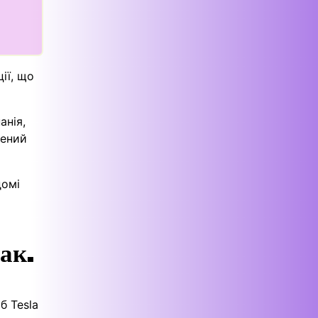
ії, що
анія,
рений
домі
ак.
б Tesla