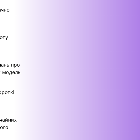
ачно
оту
,
нань про
у модель
ороткі
ичайних
вого