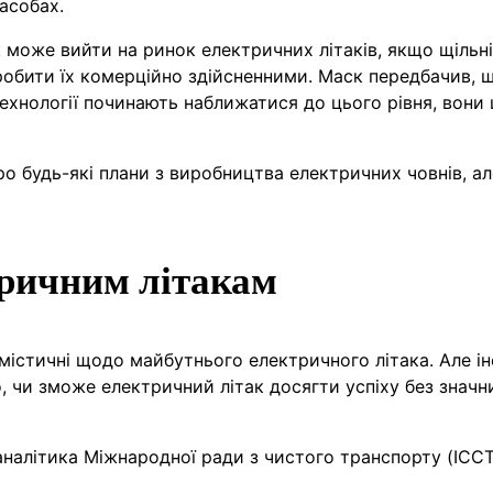
асобах.
може вийти на ринок електричних літаків, якщо щільн
зробити їх комерційно здійсненними. Маск передбачив, 
 технології починають наближатися до цього рівня, вони
ро будь-які плани з виробництва електричних човнів, ал
тричним літакам
оптимістичні щодо майбутнього електричного літака. Але 
о, чи зможе електричний літак досягти успіху без значн
налітика Міжнародної ради з чистого транспорту (ICCT