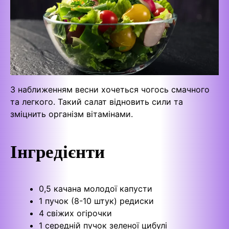
З наближенням весни хочеться чогось смачного
та легкого. Такий салат відновить сили та
зміцнить організм вітамінами.
Інгредієнти
0,5 качана молодої капусти
1 пучок (8-10 штук) редиски
4 свіжих огірочки
1 середній пучок зеленої цибулі