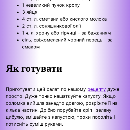
1 невеликий пучок кропу
3 яйця
4 ст. л. сметани або кислого молока
2 ст. л. соняшникової олії
1 ч. л. хрону або гірчиці – за бажанням
сіль, свіжомелений чорний перець – за
смаком
Як готувати
Приготувати цей салат по нашому
рецепту
дуже
просто. Дуже тонко нашаткуйте капусту. Якщо
соломка вийшла занадто довгою, розріжте її на
кілька частин. Дрібно порубайте кріп і зелену
цибулю, змішайте з капустою, трохи посоліть і
потисніть суміш руками.