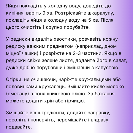
Яйця покладіть у холодну воду, доведіть до
кипіння, варіть 9 хв. Розтріскайте шкаралупу,
покладіть яйця в холодну воду на 5 хв. Після
цього очистіть і крупно порубайте.
У редиски видаліть хвостики, розчавіть кожну
редиску важким предметом (наприклад, дном
міцної чашки) і розріжте на 2-3 частини. Якщо в
редиски свіже зелене листя, додайте його в салат,
дуже дрібно порубавши і змішавши з капустою.
Огірки, не очищаючи, наріжте кружальцями або
половинками кружалець. Змішайте кисле молоко
(сметану) з соняшниковою олією. За бажання
можете додати хрін або гірчицю.
Змішайте всі інгредієнти, додайте заправку,
посоліть і поперчіть, перемішайте і відразу
подавайте.