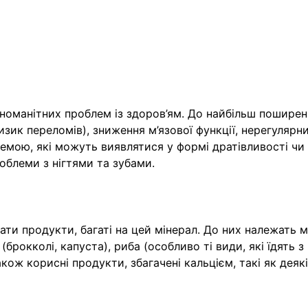
зноманітних проблем із здоров’ям. До найбільш пошире
изик переломів), зниження м’язової функції, нерегулярн
емою, які можуть виявлятися у формі дратівливості чи
облеми з нігтями та зубами.
ати продукти, багаті на цей мінерал. До них належать 
(брокколі, капуста), риба (особливо ті види, які їдять з
акож корисні продукти, збагачені кальцієм, такі як деяк