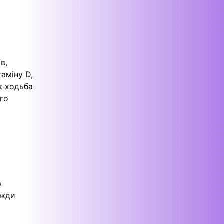
в,
аміну D,
як ходьба
ого
ю
вжди