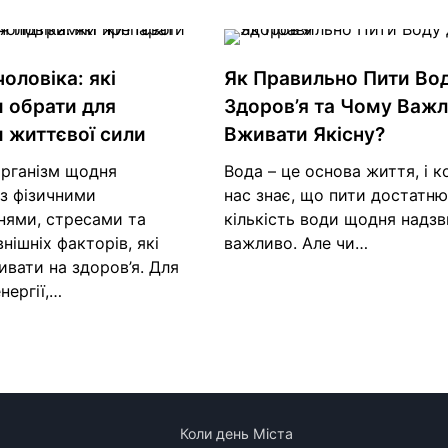
чоловіка: які
Як Правильно Пити Во
 обрати для
Здоров’я та Чому Важ
 життєвої сили
Вживати Якісну?
організм щодня
Вода – це основа життя, і к
з фізичними
нас знає, що пити достатню
нями, стресами та
кількість води щодня надз
нішніх факторів, які
важливо. Але чи…
вати на здоров’я. Для
нергії,…
Коли день Міста