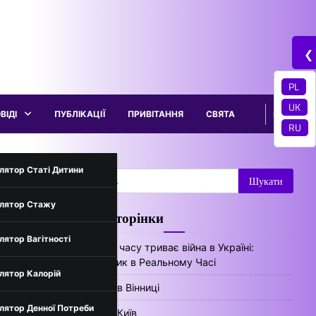
❮
PL
UK
ВІДІ
ПУБЛІКАЦІЇ
ПРИВІТАННЯ
СВЯТА
RU
трументи
лятор Статі Дитини
Пошук:
лятор Стажу
ло
Цікаві сторінки
нів України
лятор Вагітності
Скільки часу триває війна в Україні:
Лічильник в Реальному Часі
лятор Калорій
Погода в Вінниці
лятор Денної Потреби
Погода Київ