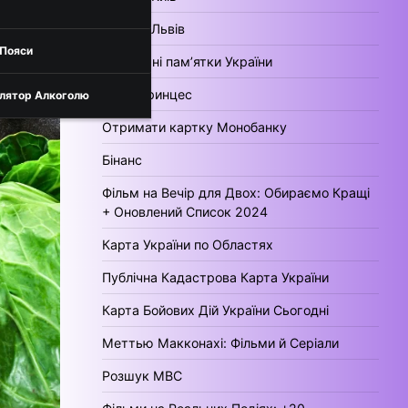
Погода Львів
 Пояси
Культурні пам’ятки України
День Принцес
лятор Алкоголю
Отримати картку Монобанку
Бінанс
Фільм на Вечір для Двох: Обираємо Кращі
+ Оновлений Список 2024
Карта України по Областях
Публічна Кадастрова Карта України
Карта Бойових Дій України Сьогодні
Меттью Макконахі: Фільми й Серіали
Розшук МВС