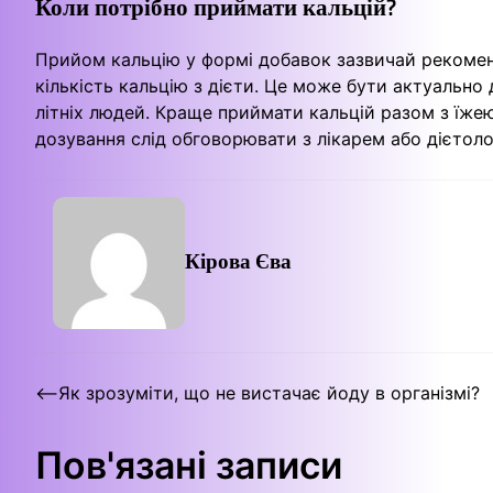
Коли потрібно приймати кальцій?
Прийом кальцію у формі добавок зазвичай рекоме
кількість кальцію з дієти. Це може бути актуальн
літніх людей. Краще приймати кальцій разом з їже
дозування слід обговорювати з лікарем або дієтоло
Кірова Єва
Навігація
⟵
Як зрозуміти, що не вистачає йоду в організмі?
записів
Пов'язані записи