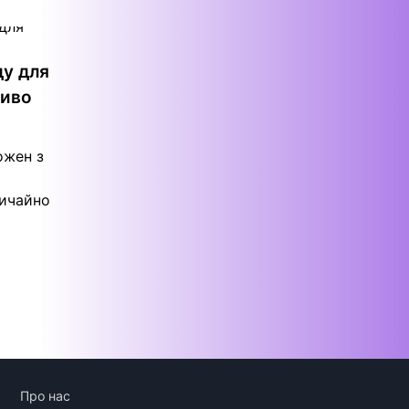
ду для
ливо
ожен з
вичайно
Про нас