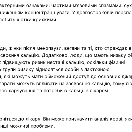
рактерними ознаками: частими м’язовими спазмами, су
 зниженням концентрації уваги. У довгостроковій перспе
робить кістки крихкими.
и, жінки після менопаузи, вегани та ті, хто страждає в
своєння кальцію. Додатково, люди, що мають низьку ф
 підвищують ризик нестачі кальцію, оскільки фізичні
 групи ризику відносяться особи з лактозною
и, які можуть мати обмежений доступ до основних дже
епарати можуть впливати на засвоєння кальцію, тому лю
є харчування та потреби в кальції з лікарем.
ніться до лікаря. Він може призначити аналіз крові, як
інші можливі проблеми.