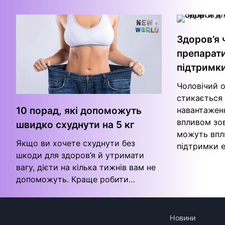
Здоров’я 
препарати
підтримки
Чоловічий 
стикається 
навантажен
10 порад, які допоможуть
впливом зов
швидко схуднути на 5 кг
можуть впли
Якщо ви хочете схуднути без
підтримки е
шкоди для здоров’я й утримати
вагу, дієти на кілька тижнів вам не
допоможуть. Краще робити…
Новини