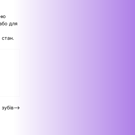
тню
або для
 стан.
 зубів
⟶