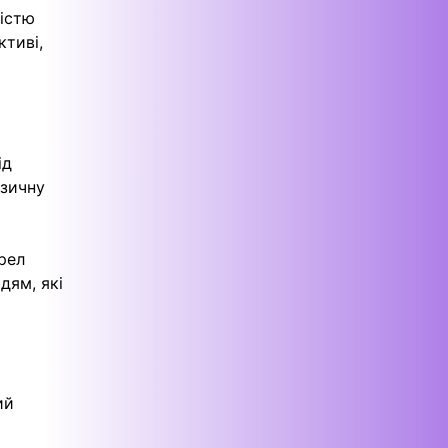
хістю
ктиві,
ід
ізичну
рел
дям, які
ий