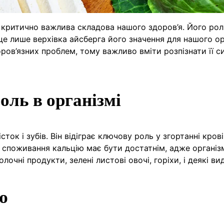
а критично важлива складова нашого здоров’я. Його рол
 це лише верхівка айсберга його значення для нашого ор
ров’язних проблем, тому важливо вміти розпізнати її 
оль в організмі
сток і зубів. Він відіграє ключову роль у згортанні крові
не споживання кальцію має бути достатнім, адже організ
чні продукти, зелені листові овочі, горіхи, і деякі ви
ю