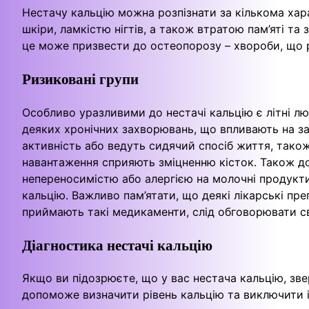
Нестачу кальцію можна розпізнати за кількома ха
шкіри, ламкістю нігтів, а також втратою пам’яті та
це може призвести до остеопорозу – хвороби, що 
Ризиковані групи
Особливо уразливими до нестачі кальцію є літні люд
деяких хронічних захворювань, що впливають на за
активність або ведуть сидячий спосіб життя, також
навантаження сприяють зміцненню кісток. Також до
непереносимістю або алергією на молочні продукт
кальцію. Важливо пам’ятати, що деякі лікарські пр
приймають такі медикаменти, слід обговорювати сво
Діагностика нестачі кальцію
Якщо ви підозрюєте, що у вас нестача кальцію, звер
допоможе визначити рівень кальцію та виключити 