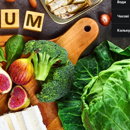
Води
Часові
Кальку