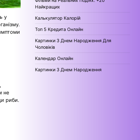
Фільми на Реальних Подіях: +20
Найкращих
ь у
Калькулятор Калорій
ганізму.
Топ 5 Кредита Онлайн
симптоми
Картинки З Днем Народження Для
Чоловіків
Календар Онлайн
Картинки З Днем Народження
,
м не
ди риби.