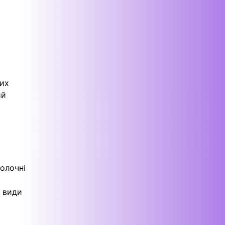
них
ий
молочні
і види