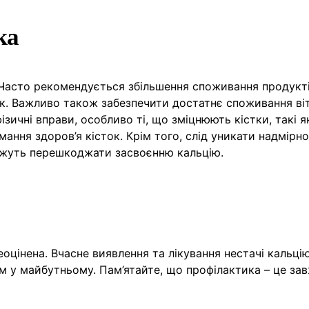
ка
. Часто рекомендується збільшення споживання продукті
ок. Важливо також забезпечити достатнє споживання віт
ізичні вправи, особливо ті, що зміцнюють кістки, такі 
мання здоров’я кісток. Крім того, слід уникати надмірн
ожуть перешкоджати засвоєнню кальцію.
оцінена. Вчасне виявлення та лікування нестачі кальці
м у майбутньому. Пам’ятайте, що профілактика – це за