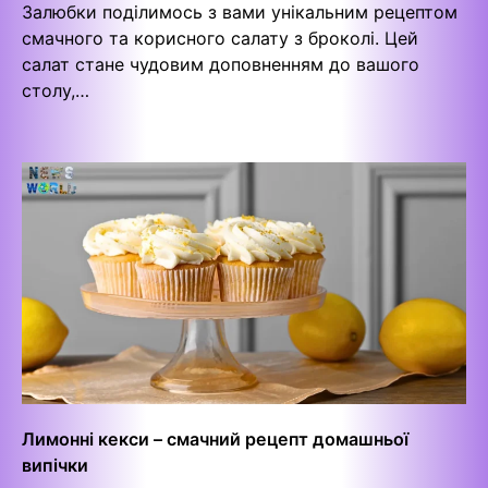
Залюбки поділимось з вами унікальним рецептом
смачного та корисного салату з броколі. Цей
салат стане чудовим доповненням до вашого
столу,…
Лимонні кекси – смачний рецепт домашньої
випічки