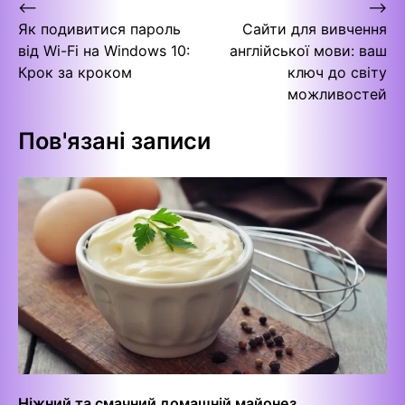
Навігація
⟵
⟶
Як подивитися пароль
Сайти для вивчення
записів
від Wi-Fi на Windows 10:
англійської мови: ваш
Крок за кроком
ключ до світу
можливостей
Пов'язані записи
Ніжний та смачний домашній майонез