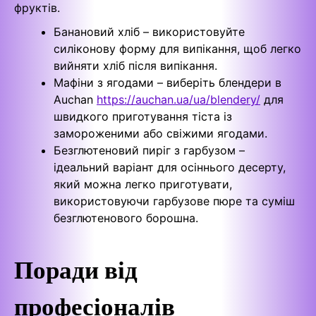
фруктів.
Банановий хліб – використовуйте
силіконову форму для випікання, щоб легко
вийняти хліб після випікання.
Мафіни з ягодами – виберіть блендери в
Auchan
https://auchan.ua/ua/blendery/
для
швидкого приготування тіста із
замороженими або свіжими ягодами.
Безглютеновий пиріг з гарбузом –
ідеальний варіант для осіннього десерту,
який можна легко приготувати,
використовуючи гарбузове пюре та суміш
безглютенового борошна.
Поради від
професіоналів