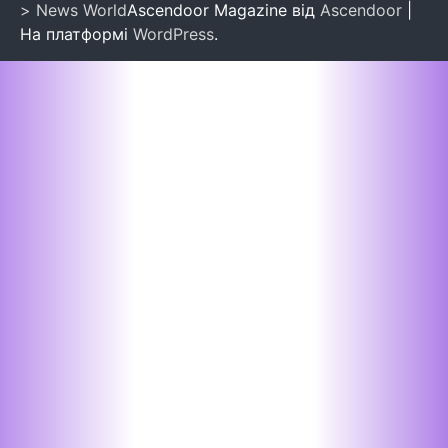
> News World
Ascendoor Magazine від
Ascendoor
|
На платформі
WordPress
.