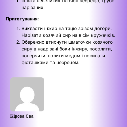
кілька невеликих гілочок чебрецю, грубо
нарізаних.
Приготування:
Викласти інжир на тацю зрізом догори.
Нарізати козячий сир на вісім кружечків.
Обережно втиснути шматочки козячого
сиру в надрізані боки інжиру, посолити,
поперчити, полити медом і посипати
фісташками та чебрецем.
Кірова Єва