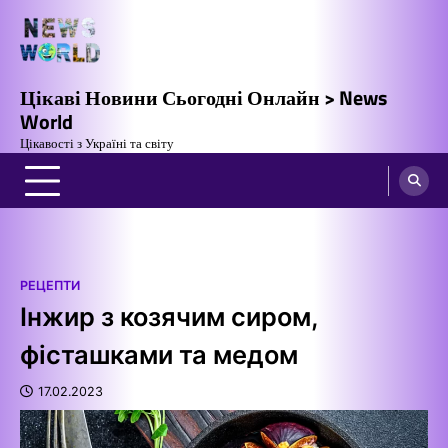
Перейти
до
вмісту
Цікаві Новини Сьогодні Онлайн > News
World
Цікавості з Україні та світу
РЕЦЕПТИ
Інжир з козячим сиром,
фісташками та медом
17.02.2023