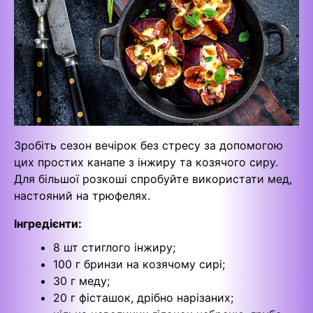
Зробіть сезон вечірок без стресу за допомогою
цих простих канапе з інжиру та козячого сиру.
Для більшої розкоші спробуйте використати мед,
настояний на трюфелях.
Інгредієнти:
8 шт стиглого інжиру;
100 г бринзи на козячому сирі;
30 г меду;
20 г фісташок, дрібно нарізаних;