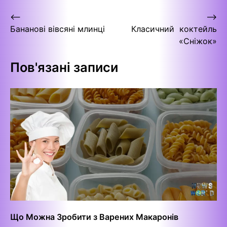
Навігація
⟵
⟶
Бананові вівсяні млинці
Класичний коктейль
записів
«Сніжок»
Пов'язані записи
Що Можна Зробити з Варених Макаронів