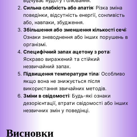
відчуває нудоту і блювання.
Сильна слабкість або апатія
: Різка зміна
поведінки, відсутність енергії, сонливість
або, навпаки, збудження.
Збільшення або зменшення кількості сечі
:
Ознаки зневоднення або інших порушень в
організмі.
Специфічний запах ацетону з рота
:
Яскраво виражений та стійкий
незвичайний запах.
Підвищення температури тіла
: Особливо
якщо вона не знижується після
використання звичайних методів.
Зміни в свідомості
: Будь-які ознаки
дезорієнтації, втрати свідомості або інших
незвичних змін у поведінці.
Висновки