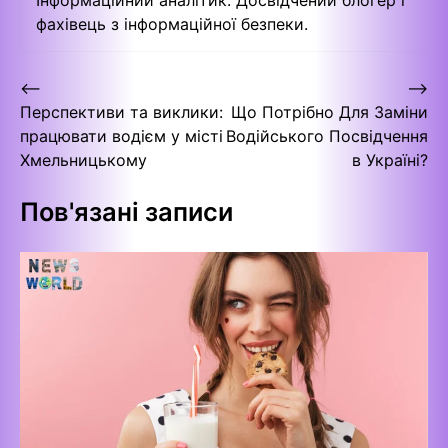
фахівець з інформаційної безпеки.
Навігація
⟵
⟶
Перспективи та виклики:
Що Потрібно Для Заміни
записів
працювати водієм у місті
Водійського Посвідчення
Хмельницькому
в Україні?
Пов'язані записи